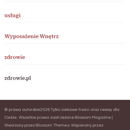
usługi
Wyposażenie Wnętrz
zdrowie
zdrowie.pl
© prawa autorskie2026
Tylko ciekawe treści oraz newsy dla
Ciebie
. Wszelkie prawa zastrzeżone.
Blossom Magazine |
Stworzony przez
Blossom Themes
.
Wspierany przez