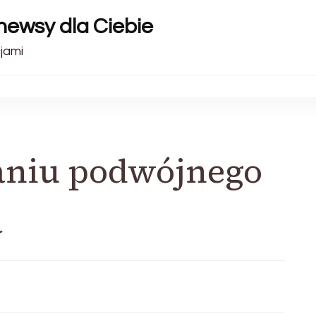
 newsy dla Ciebie
cjami
niu podwójnego
a