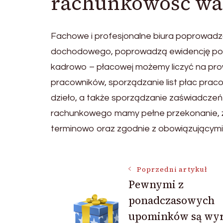
rachunkowość wa
Fachowe i profesjonalne biura poprowadzą
dochodowego, poprowadzą ewidencję poda
kadrowo – płacowej możemy liczyć na pro
pracowników, sporządzanie list płac pra
dzieło, a także sporządzanie zaświadczeń 
rachunkowego mamy pełne przekonanie, że
terminowo oraz zgodnie z obowiązującymi
Nawigacja
Poprzedni artykuł
Pewnymi z
ponadczasowych
wpisu
upominków są wy