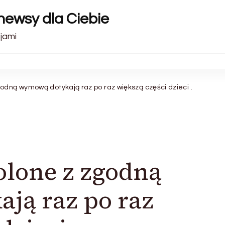
 newsy dla Ciebie
cjami
odną wymową dotykają raz po raz większą części dzieci .
olone z zgodną
ją raz po raz