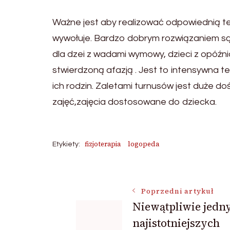
Ważne jest aby realizować odpowiednią ter
wywołuje. Bardzo dobrym rozwiązaniem są
dla dzei z wadami wymowy, dzieci z opóźni
stwierdzoną afazją . Jest to intensywna t
ich rodzin. Zaletami turnusów jest duże 
zajęć,zajęcia dostosowane do dziecka.
fizjoterapia
logopeda
Etykiety:
Nawigacja
Poprzedni artykuł
Niewątpliwie jedn
wpisu
najistotniejszych