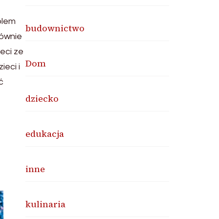
blem
budownictwo
łównie
eci ze
Dom
eci i
ć
dziecko
edukacja
inne
kulinaria