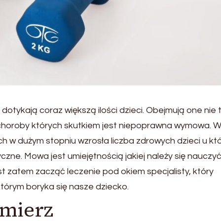
tykają coraz większą ilości dzieci. Obejmują one nie 
choroby których skutkiem jest niepoprawna wymowa. 
ch w dużym stopniu wzrosła liczba zdrowych dzieci u kt
e. Mowa jest umiejętnością jakiej należy się nauczyć
t zatem zacząć leczenie pod okiem specjalisty, który
tórym boryka się nasze dziecko.
omierz