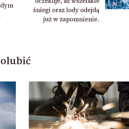
oczekuje, aż wszelakie
żdym
śniegi oraz lody odejdą
.
już w zapomnienie.
olubić