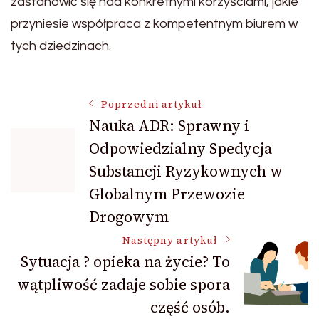
zastanowić się nad konkretnymi korzyściami, jakie
przyniesie współpraca z kompetentnym biurem w
tych dziedzinach.
Nawigacja
Poprzedni artykuł
Nauka ADR: Sprawny i
Odpowiedzialny Spedycja
wpisu
Substancji Ryzykownych w
Globalnym Przewozie
Drogowym
Następny artykuł
Sytuacja ? opieka na życie? To
wątpliwość zadaje sobie spora
część osób.